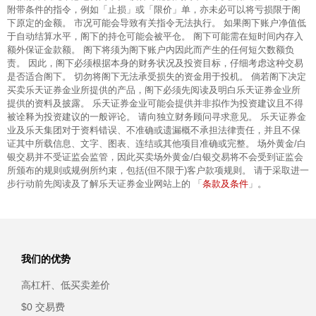
附带条件的指令，例如「止损」或「限价」单，亦未必可以将亏损限于阁
下原定的金额。 市况可能会导致有关指令无法执行。 如果阁下账户净值低
于自动结算水平，阁下的持仓可能会被平仓。 阁下可能需在短时间内存入
额外保证金款额。 阁下将须为阁下账户内因此而产生的任何短欠数额负
责。 因此，阁下必须根据本身的财务状况及投资目标，仔细考虑这种交易
是否适合阁下。 切勿将阁下无法承受损失的资金用于投机。 倘若阁下决定
买卖乐天证券金业所提供的产品，阁下必须先阅读及明白乐天证券金业所
提供的资料及披露。 乐天证券金业可能会提供并非拟作为投资建议且不得
被诠释为投资建议的一般评论。 请向独立财务顾问寻求意见。 乐天证券金
业及乐天集团对于资料错误、不准确或遗漏概不承担法律责任，并且不保
证其中所载信息、文字、图表、连结或其他项目准确或完整。 场外黄金/白
银交易并不受证监会监管，因此买卖场外黄金/白银交易将不会受到证监会
所颁布的规则或规例所约束，包括(但不限于)客户款项规则。 请于采取进一
条款及条件
步行动前先阅读及了解乐天证券金业网站上的 「
」。
我们的优势
高杠杆、低买卖差价
$0 交易费