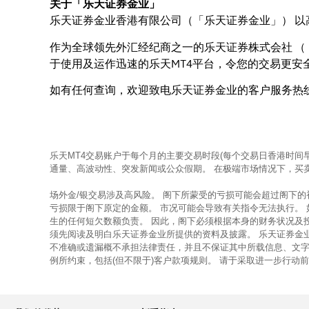
关于「乐天证券金业」
乐天证券金业香港有限公司（「乐天证券金业」） 以
作为全球领先外汇经纪商之一的乐天证券株式会社 （「
于使用及运作迅速的乐天MT4平台，令您的交易更安
如有任何查询，欢迎致电乐天证券金业的客户服务热线：（8
乐天MT4交易账户于每个月的主要交易时段(每个交易日香港时间
通量、高波动性、突发新闻或公众假期。 在极端市场情况下，买
场外金/银交易涉及高风险。 阁下所蒙受的亏损可能会超过阁下
亏损限于阁下原定的金额。 市况可能会导致有关指令无法执行。
生的任何短欠数额负责。 因此，阁下必须根据本身的财务状况及
须先阅读及明白乐天证券金业所提供的资料及披露。 乐天证券金
不准确或遗漏概不承担法律责任，并且不保证其中所载信息、文字
例所约束，包括(但不限于)客户款项规则。 请于采取进一步行动