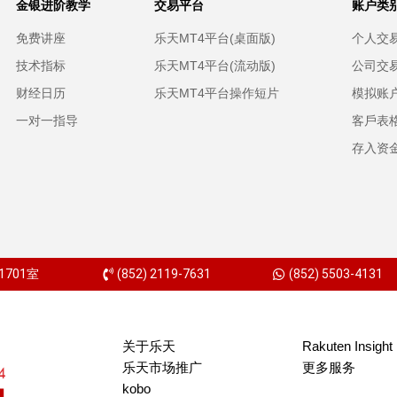
金银进阶教学
交易平台
账户类
免费讲座
乐天MT4平台(桌面版)
个人交
技术指标
乐天MT4平台(流动版)
公司交
财经日历
乐天MT4平台操作短片
模拟账
一对一指导
客戶表
存入资
701室
(852) 2119-7631
(852) 5503-4131
关于乐天
Rakuten Insight
乐天市场推广
更多服务
kobo