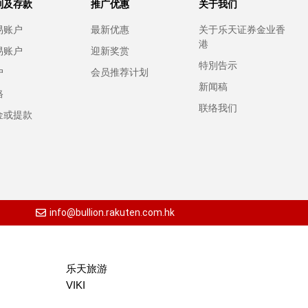
别及存款
推广优惠
关于我们
易账户
最新优惠
关于乐天证券金业香
港
易账户
迎新奖赏
特別告示
户
会员推荐计划
新闻稿
格
联络我们
金或提款
info@bullion.rakuten.com.hk
乐天旅游
VIKI