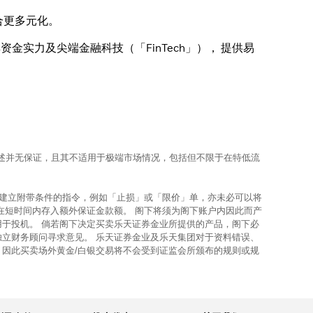
合更多元化。
实力及尖端金融科技（「FinTech」）， 提供易
上所述并无保证，且其不适用于极端市场情况，包括但不限于在特低流
使建立附带条件的指令，例如「止损」或「限价」单，亦未必可以将
在短时间内存入额外保证金款额。 阁下将须为阁下账户内因此而产
用于投机。 倘若阁下决定买卖乐天证券金业所提供的产品，阁下必
独立财务顾问寻求意见。 乐天证券金业及乐天集团对于资料错误、
，因此买卖场外黄金/白银交易将不会受到证监会所颁布的规则或规