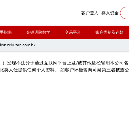
冒乐天证券金业的组织
客户登入
存入资金
手指南
金银进阶教学
交易平台
账户类别及存款
严正声明】 关于假冒乐天证券金业的
lion.rakuten.com.hk
」）发现不法分子通过互联网平台上及/或其他途径冒用本公司名
此类人仕提供任何个人资料。 如客户怀疑曾向可疑第三者披露公