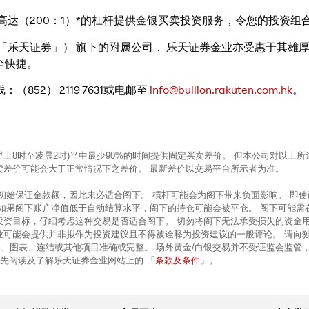
高达（200：1）*的杠杆提供金银买卖投资服务，令您的投资组
乐天证券」） 旗下的附属公司， 乐天证券金业亦受惠于其雄厚资金
全快捷。
52） 2119 7631或电邮至
info@bullion.rakuten.com.hk
。
早上8时至凌晨2时)当中最少90%的时间提供固定买卖差价。 但本公司对以
卖差价可能会大于正常情况下之差价。 最新差价以交易平台所示者为准。
的初始保证金款额，因此未必适合阁下。 槓杆可能会为阁下带来负面影响。 即
 如果阁下账户净值低于自动结算水平，阁下的持仓可能会被平仓。 阁下可能需
投资目标，仔细考虑这种交易是否适合阁下。 切勿将阁下无法承受损失的资金
业可能会提供并非拟作为投资建议且不得被诠释为投资建议的一般评论。 请向
、图表、连结或其他项目准确或完整。 场外黄金/白银交易并不受证监会监管
条款及条件
前先阅读及了解乐天证券金业网站上的 「
」。