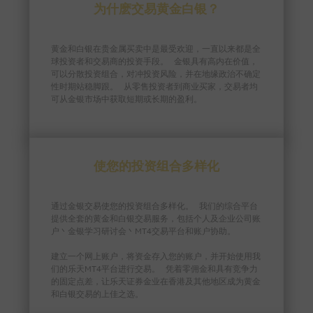
为什麽交易黄金白银？
黄金和白银在贵金属买卖中是最受欢迎，一直以来都是全
球投资者和交易商的投资手段。 金银具有高内在价值，
可以分散投资组合，对冲投资风险，并在地缘政治不确定
性时期站稳脚跟。 从零售投资者到商业买家，交易者均
可从金银市场中获取短期或长期的盈利。
使您的投资组合多样化
通过金银交易使您的投资组合多样化。 我们的综合平台
提供全套的黄金和白银交易服务，包括个人及企业公司账
户丶金银学习研讨会丶MT4交易平台和账户协助。
建立一个网上账户，将资金存入您的账户，并开始使用我
们的乐天MT4平台进行交易。 凭着零佣金和具有竞争力
的固定点差，让乐天证券金业在香港及其他地区成为黄金
和白银交易的上佳之选。