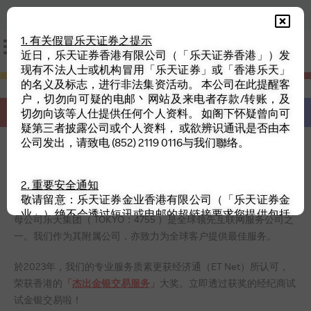
(852) 2119-7631
(852) 5503-4131
1. 有关假冒乐天证券之提示
近日，乐天证券香港有限公司（「乐天证券香港」）发
现有不法人士或机构冒用「乐天证券」或「香港乐天」
的名义及标志，进行非法集资活动。 本公司在此提醒客
户，切勿向可疑的电邮丶网站及来电者存款/转账，及
开立真实账户
开立模拟账户
切勿向该等人仕提供任何个人资料。 如阁下怀疑曾向可
疑第三者披露公司或个人资料， 或欲辨识通讯是否由本
公司发出，请致电 (852) 2119 0116与我们聯络。
2. 重要安全通知
敬请留意：乐天证券金业香港有限公司（「乐天证券金
业」）绝不会透过短讯或电邮的超链接要求您提供包括
母公司乐天集团（ TOKYO：4755 ）是全球领先互联网服务公司之
登入名称及密码等交易账户信息。 为确保账户安全，切
一。我们作为其附属公司，亦致力为全球客户提供最佳服务。
勿向任何未经核实的网站透露您的账户登入信息并请直
接于本公司官方网页登入。 如对任何连结有怀疑，请立
於2023年，我们的专业服务质素更获经济通（ET Net）所认可，
即与本公司联络。
荣获香港的
「
杰出金银交易服务
」
大奖。立即透过获奖的经纪商试
试金银交易啦！