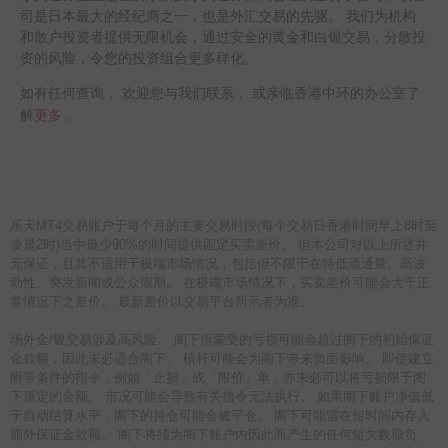
司是日本最大的经纪商之一，也是外汇交易的先驱。 我们为机构
和散户投资者提供无限机会，通过安全的黄金和白银交易，分散投
资的风险，令您的投资组合更多样化。
如有任何查询， 欢迎您与我们联系， 或亲临香港中环的办公室了
更多
解
。
乐天MT4交易账户于每个月的主要交易时段(每个交易日香港时间早上8时至
凌晨2时)当中最少90%的时间提供固定买卖差价。 但本公司对以上所述并
无保证，且其不适用于极端市场情况，包括但不限于在特低流通量、高波
动性、突发新闻或公众假期。 在极端市场情况下，买卖差价可能会大于正
常情况下之差价。 最新差价以交易平台所示者为准。
场外金/银交易涉及高风险。 阁下所蒙受的亏损可能会超过阁下的初始保证
金款额，因此未必适合阁下。 槓杆可能会为阁下带来负面影响。 即使建立
附带条件的指令，例如「止损」或「限价」单，亦未必可以将亏损限于阁
下原定的金额。 市况可能会导致有关指令无法执行。 如果阁下账户净值低
于自动结算水平，阁下的持仓可能会被平仓。 阁下可能需在短时间内存入
额外保证金款额。 阁下将须为阁下账户内因此而产生的任何短欠数额负