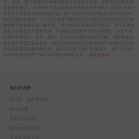
责。 因此，阁下必须根据本身的财务状况及投资目标，仔细考虑这种交易
是否适合阁下。 切勿将阁下无法承受损失的资金用于投机。 倘若阁下决定
买卖乐天证券金业所提供的产品，阁下必须先阅读及明白乐天证券金业所
提供的资料及披露。 乐天证券金业可能会提供并非拟作为投资建议且不得
被诠释为投资建议的一般评论。 请向独立财务顾问寻求意见。 乐天证券金
业及乐天集团对于资料错误、不准确或遗漏概不承担法律责任，并且不保
证其中所载信息、文字、图表、连结或其他项目准确或完整。 场外黄金/白
银交易并不受证监会监管，因此买卖场外黄金/白银交易将不会受到证监会
所颁布的规则或规例所约束，包括(但不限于)客户款项规则。 请于采取进一
条款及条件
步行动前先阅读及了解乐天证券金业网站上的 「
」。
我们的优势
高杠杆、低买卖差价
$0 交易费
资金安全保障
强大的交易平台
专业教学及支援