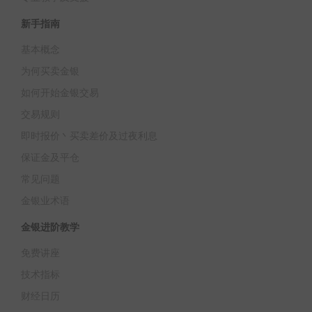
新手指南
基本概念
为何买卖金银
如何开始金银交易
交易规则
即时报价丶买卖差价及过夜利息
保证金及平仓
常见问题
金银业术语
金银进阶教学
免费讲座
技术指标
财经日历